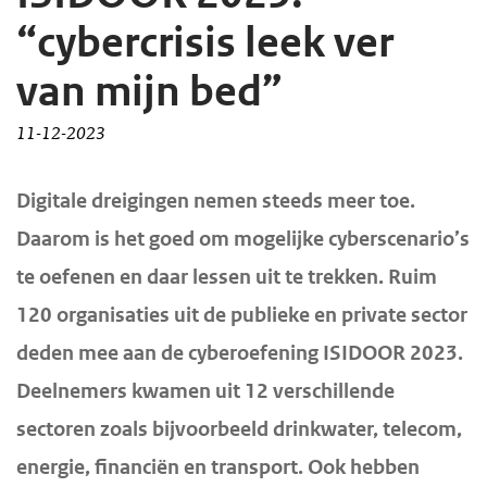
d
d
“cybercrisis leek ver
e
e
van mijn bed”
i
h
n
o
11-12-2023
h
o
o
f
H
Digitale dreigingen nemen steeds meer toe.
u
d
o
Daarom is het goed om mogelijke cyberscenario’s
d
n
o
te oefenen en daar lessen uit te trekken. Ruim
f
g
a
120 organisaties uit de publieke en private sector
d
a
v
i
a
i
deden mee aan de cyberoefening ISIDOOR 2023.
n
n
g
Deelnemers kwamen uit 12 verschillende
h
a
sectoren zoals bijvoorbeeld drinkwater, telecom,
o
t
energie, financiën en transport. Ook hebben
u
i