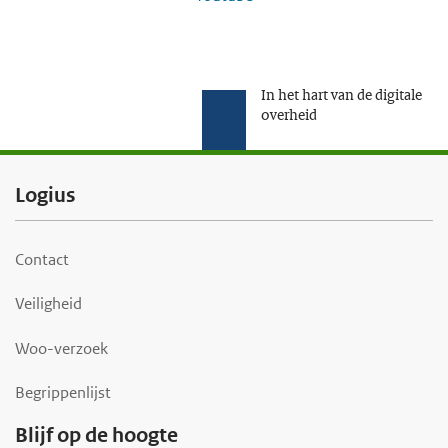
In het hart van de digitale
overheid
F
Logius
o
o
Contact
t
Veiligheid
e
r
Woo-verzoek
Begrippenlijst
Blijf op de hoogte