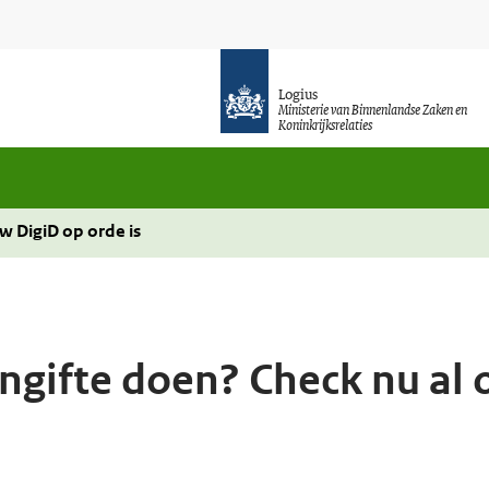
Logius
Ministerie van Binnenlandse Zaken en
Koninkrijksrelaties
w DigiD op orde is
ngifte doen? Check nu al 