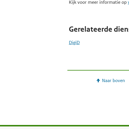
Kijk voor meer informatie op
e
g
a
Gerelateerde dien
a
n
DigiD
Naar boven