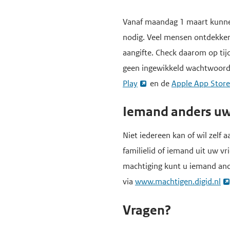
d
d
H
Vanaf maandag 1 maart kunnen
e
e
o
nodig. Veel mensen ontdekken 
i
h
o
aangifte. Check daarom op tij
n
o
f
geen ingewikkeld wachtwoord m
h
o
d
Play
en de
Apple App Store
o
f
i
u
d
n
Iemand anders uw
d
n
h
g
a
Niet iedereen kan of wil zelf
o
a
v
familielid of iemand uit uw v
u
a
i
machtiging kunt u iemand ande
d
n
g
via
www.machtigen.digid.nl
a
Vragen?
t
i