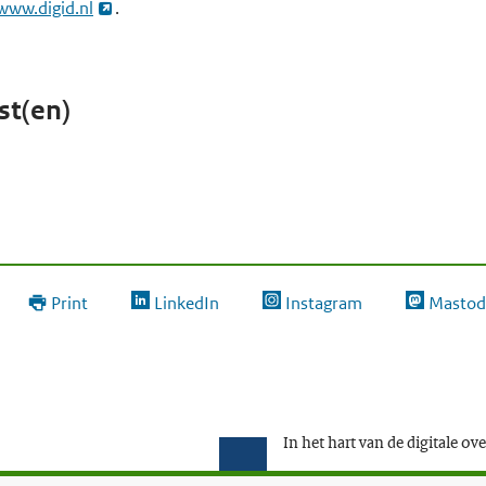
www.digid.nl
.
st(en)
Print
LinkedIn
Instagram
Mastod
In het hart van de digitale ov