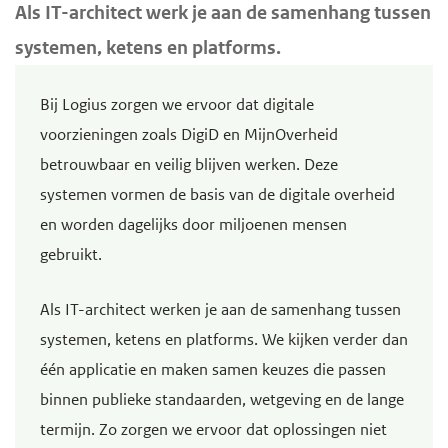
H
Als IT-architect werk je aan de samenhang tussen
d
d
o
systemen, ketens en platforms.
e
e
o
i
h
f
Bij Logius zorgen we ervoor dat digitale
n
o
d
voorzieningen zoals DigiD en MijnOverheid
h
o
i
betrouwbaar en veilig blijven werken. Deze
o
f
n
systemen vormen de basis van de digitale overheid
u
d
h
en worden dagelijks door miljoenen mensen
d
n
o
gebruikt.
g
a
u
a
v
d
Als IT-architect werken je aan de samenhang tussen
a
i
systemen, ketens en platforms. We kijken verder dan
n
g
één applicatie en maken samen keuzes die passen
a
binnen publieke standaarden, wetgeving en de lange
t
termijn. Zo zorgen we ervoor dat oplossingen niet
i