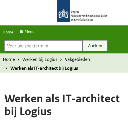
S
O
O
k
Logius
v
v
Ministerie van Binnenlandse Zaken
en Koninkrijksrelaties
i
e
e
p
r
r
Menu
Home
l
Voer uw zoekterm in
s
s
i
l
l
n
a
a
Home
Werken bij Logius
Vakgebieden
k
a
a
Werken als IT-architect bij Logius
s
n
n
e
e
n
n
Werken als IT-architect
n
n
bij Logius
a
a
a
a
r
r