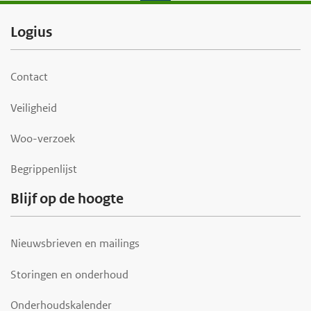
F
Logius
o
o
Contact
t
Veiligheid
e
r
Woo-verzoek
Begrippenlijst
Blijf op de hoogte
Nieuwsbrieven en mailings
Storingen en onderhoud
Onderhoudskalender