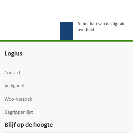
In het hart van de digitale
overheid
F
Logius
o
o
Contact
t
Veiligheid
e
r
Woo-verzoek
Begrippenlijst
Blijf op de hoogte