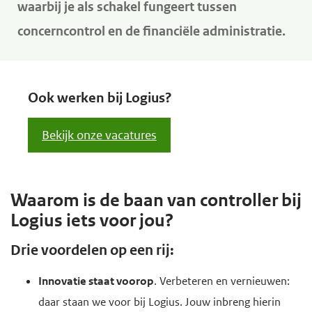
waarbij je als schakel fungeert tussen
e
concerncontrol en de financiële administratie.
g
a
a
Ook werken bij Logius?
n
Bekijk onze vacatures
Waarom is de baan van controller bij
Logius iets voor jou?
Drie voordelen op een rij:
Innovatie staat voorop
. Verbeteren en vernieuwen:
daar staan we voor bij Logius. Jouw inbreng hierin