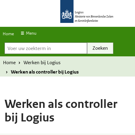
S
O
O
k
Logius
v
v
Ministerie van Binnenlandse Zaken
en Koninkrijksrelaties
i
e
e
p
r
r
Menu
Home
l
Voer uw zoekterm in
s
s
i
l
l
n
a
a
Home
Werken bij Logius
k
a
a
Werken als controller bij Logius
s
n
n
e
e
n
n
Werken als controller
n
n
bij Logius
a
a
a
a
r
r