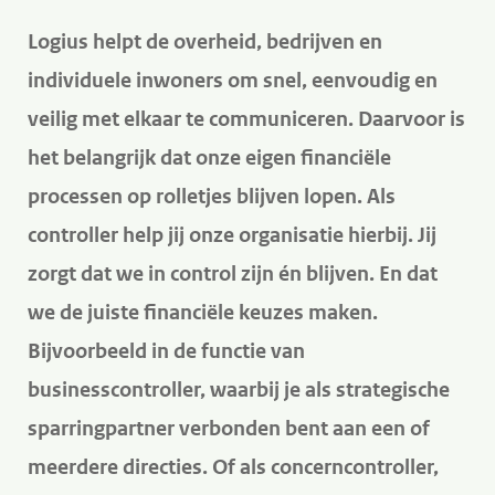
H
d
d
o
Logius helpt de overheid, bedrijven en
e
e
o
individuele inwoners om snel, eenvoudig en
i
h
f
veilig met elkaar te communiceren. Daarvoor is
n
o
d
het belangrijk dat onze eigen financiële
h
o
i
o
f
processen op rolletjes blijven lopen. Als
n
u
d
h
controller help jij onze organisatie hierbij. Jij
d
n
o
zorgt dat we in control zijn én blijven. En dat
g
a
u
we de juiste financiële keuzes maken.
a
v
d
Bijvoorbeeld in de functie van
a
i
businesscontroller, waarbij je als strategische
n
g
a
sparringpartner verbonden bent aan een of
t
meerdere directies. Of als concerncontroller,
i