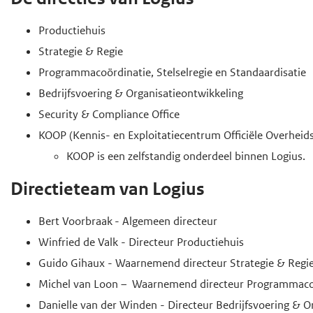
o
d
d
f
Productiehuis
e
e
d
Strategie & Regie
i
h
i
Programmacoördinatie, Stelselregie en Standaardisatie
n
o
n
Bedrijfsvoering & Organisatieontwikkeling
h
h
o
Security & Compliance Office
o
o
f
KOOP (Kennis- en Exploitatiecentrum Officiële Overheids
u
u
d
KOOP is een zelfstandig onderdeel binnen Logius.
d
d
n
g
a
Directieteam van Logius
a
v
Bert Voorbraak - Algemeen directeur
a
i
Winfried de Valk - Directeur Productiehuis
n
g
Guido Gihaux - Waarnemend directeur Strategie & Regi
a
Michel van Loon – Waarnemend directeur Programmacoörd
t
Danielle van der Winden - Directeur Bedrijfsvoering & O
i