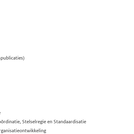
publicaties)
e
inatie, Stelselregie en Standaardisatie
rganisatieontwikkeling