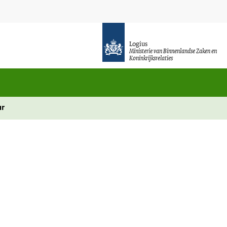
Logius
Ministerie van Binnenlandse Zaken en
Koninkrijksrelaties
ur