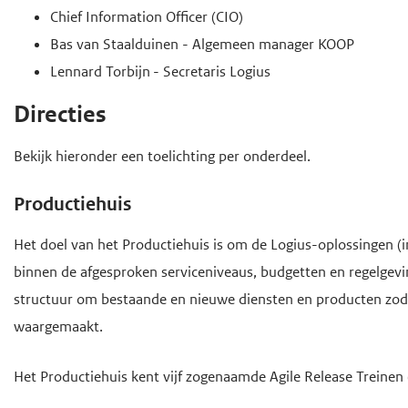
Chief Information Officer (CIO)
e
Bas van Staalduinen - Algemeen manager KOOP
g
Lennard Torbijn - Secretaris Logius
a
a
Directies
n
Bekijk hieronder een toelichting per onderdeel.
Productiehuis
Het doel van het Productiehuis is om de Logius-oplossingen (i
binnen de afgesproken serviceniveaus, budgetten en regelgeving
structuur om bestaande en nieuwe diensten en producten zod
waargemaakt.
Het Productiehuis kent vijf zogenaamde Agile Release Treinen 