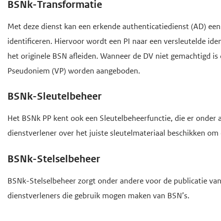
BSNk-Transformatie
e
Met deze dienst kan een erkende authenticatiedienst (AD) een
g
identificeren. Hiervoor wordt een PI naar een versleutelde ide
a
het originele BSN afleiden. Wanneer de DV niet gemachtigd is
a
Pseudoniem (VP) worden aangeboden.
n
BSNk-Sleutelbeheer
Het BSNk PP kent ook een Sleutelbeheerfunctie, die er onder 
dienstverlener over het juiste sleutelmateriaal beschikken om 
BSNk-Stelselbeheer
BSNk-Stelselbeheer zorgt onder andere voor de publicatie van de
dienstverleners die gebruik mogen maken van BSN’s.