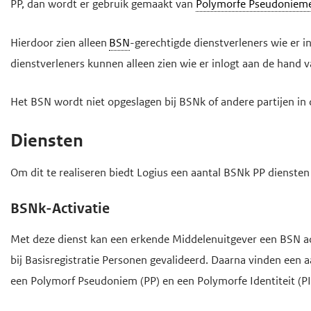
o
PP, dan wordt er gebruik gemaakt van
Polymorfe Pseudoniem
d
d
f
e
e
d
Hierdoor zien alleen
BSN
-gerechtigde dienstverleners wie er 
i
h
i
dienstverleners kunnen alleen zien wie er inlogt aan de hand
n
o
n
h
h
o
Het BSN wordt niet opgeslagen bij BSNk of andere partijen in
o
o
f
Diensten
u
u
d
d
d
n
Om dit te realiseren biedt Logius een aantal BSNk PP diensten
g
a
a
v
BSNk-Activatie
a
i
Met deze dienst kan een erkende Middelenuitgever een BSN a
n
g
bij Basisregistratie Personen gevalideerd. Daarna vinden een 
a
een Polymorf Pseudoniem (PP) en een Polymorfe Identiteit (PI
t
i