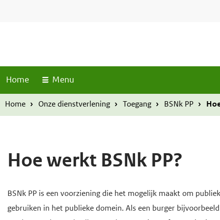
S
T
O
O
o
k
v
v
p
i
e
e
M
p
r
r
e
l
n
s
s
u
Home
Menu
i
l
l
n
a
a
Home
Onze dienstverlening
Toegang
BSNk PP
Hoe
k
a
a
s
n
n
e
e
Hoe werkt BSNk PP?
n
n
n
n
a
a
H
BSNk PP is een voorziening die het mogelijk maakt om publiek
a
a
o
gebruiken in het publieke domein. Als een burger bijvoorbeeld
r
r