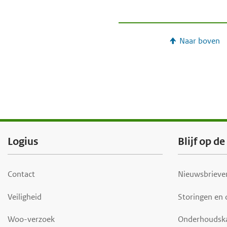
Naar boven
F
Logius
Blijf op d
o
o
Contact
Nieuwsbrieven
t
Veiligheid
Storingen en
e
r
Woo-verzoek
Onderhoudsk