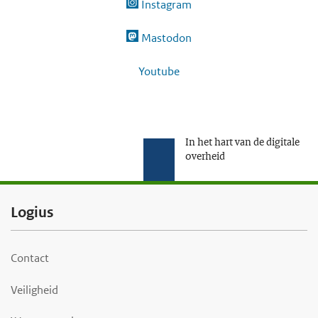
Instagram
Mastodon
Youtube
In het hart van de digitale
overheid
F
Logius
o
o
Contact
t
Veiligheid
e
r