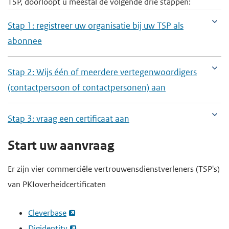
TSP, doorloopt u meestal de volgende drie stappen:
e
Stap 1: registreer uw organisatie bij uw TSP als
g
abonnee
a
a
Stap 2: Wijs één of meerdere vertegenwoordigers
n
(contactpersoon of contactpersonen) aan
Stap 3: vraag een certificaat aan
Start uw aanvraag
Er zijn vier commerciële vertrouwensdienstverleners (TSP's)
van PKIoverheidcertificaten
Cleverbase
Digidentity