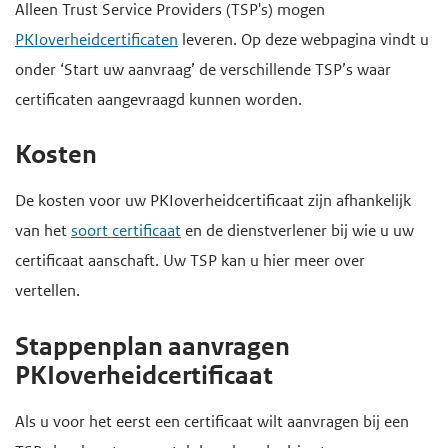
H
Alleen Trust Service Providers (TSP's) mogen
d
d
o
PKIoverheidcertificaten
leveren. Op deze webpagina vindt u
e
e
o
onder ‘Start uw aanvraag’ de verschillende TSP’s waar
i
h
f
certificaten aangevraagd kunnen worden.
n
o
d
h
o
i
Kosten
o
f
n
De kosten voor uw PKIoverheidcertificaat zijn afhankelijk
u
d
h
van het
soort certificaat
en de dienstverlener bij wie u uw
d
n
o
certificaat aanschaft. Uw TSP kan u hier meer over
g
a
u
vertellen.
a
v
d
a
i
Stappenplan aanvragen
n
g
PKIoverheidcertificaat
a
t
Als u voor het eerst een certificaat wilt aanvragen bij een
i