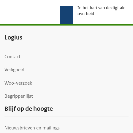
In het hart van de digitale
overheid
F
Logius
o
o
Contact
t
Veiligheid
e
r
Woo-verzoek
Begrippenlijst
Blijf op de hoogte
Nieuwsbrieven en mailings