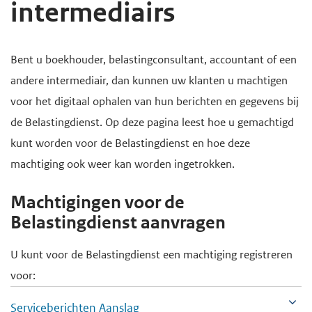
intermediairs
d
d
e
e
H
i
h
Bent u boekhouder, belastingconsultant, accountant of een
o
n
o
andere intermediair, dan kunnen uw klanten u machtigen
o
h
o
voor het digitaal ophalen van hun berichten en gegevens bij
f
o
f
de Belastingdienst. Op deze pagina leest hoe u gemachtigd
d
u
d
kunt worden voor de Belastingdienst en hoe deze
i
d
n
machtiging ook weer kan worden ingetrokken.
n
g
a
h
Machtigingen voor de
a
v
o
Belastingdienst aanvragen
a
i
u
n
g
U kunt voor de Belastingdienst een machtiging registreren
d
a
voor:
t
Serviceberichten Aanslag
i