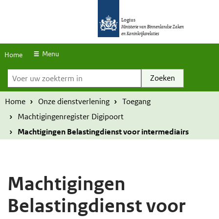
S
O
O
k
Logius
v
v
Ministerie van Binnenlandse Zaken
en Koninkrijksrelaties
i
e
e
p
r
r
Menu
Home
l
Voer uw zoekterm in
s
s
i
l
l
n
a
a
Home
Onze dienstverlening
Toegang
k
a
a
Machtigingenregister Digipoort
s
n
n
Machtigingen Belastingdienst voor intermediairs
e
e
n
n
n
n
Machtigingen
a
a
Belastingdienst voor
a
a
r
r