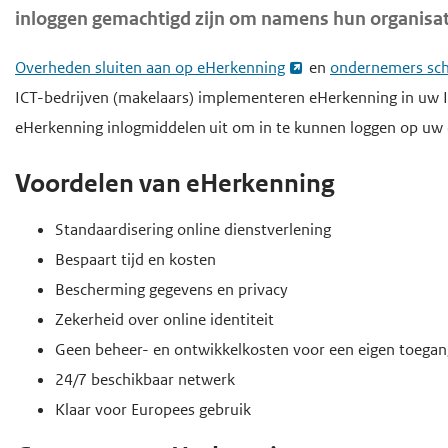
o
inloggen gemachtigd zijn om namens hun organisatie
d
d
f
e
e
d
Overheden sluiten aan op eHerkenning
en
ondernemers sch
i
h
i
ICT-bedrijven (makelaars) implementeren eHerkenning in uw 
n
o
n
eHerkenning inlogmiddelen uit om in te kunnen loggen op uw 
h
h
o
o
o
f
Voordelen van eHerkenning
u
u
d
Standaardisering online dienstverlening
d
d
n
Bespaart tijd en kosten
g
a
Bescherming gegevens en privacy
a
v
Zekerheid over online identiteit
a
i
Geen beheer- en ontwikkelkosten voor een eigen toegan
n
g
24/7 beschikbaar netwerk
a
Klaar voor Europees gebruik
t
i