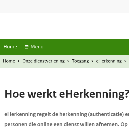
S
T
O
O
o
k
v
v
p
i
e
e
M
p
r
r
e
l
n
s
s
u
Home
Menu
i
l
l
n
a
a
Home
Onze dienstverlening
Toegang
eHerkenning
k
a
a
s
n
n
e
e
Hoe werkt eHerkenning
n
n
n
n
a
a
H
eHerkenning regelt de herkenning (authenticatie) e
a
a
o
personen die online een dienst willen afnemen. Op 
r
r