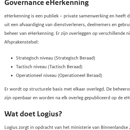
Governance eHerkenning
e
eHerkenning is een publiek – private samenwerking en heeft d
g
uit een afvaardiging van dienstverleners, deelnemers en gebru
a
beheer van eHerkenning. Er zijn overleggen op verschillende ni
a
Afsprakenstelsel:
n
Strategisch niveau (Strategisch Beraad)
Tactisch niveau (Tactisch Beraad)
Operationeel niveau (Operationeel Beraad)
Er wordt op structurele basis met elkaar overlegd. De beheeror
zijn openbaar en worden na elk overleg gepubliceerd op de e
Wat doet Logius?
Logius zorgt in opdracht van het ministerie van Binnenlandse 