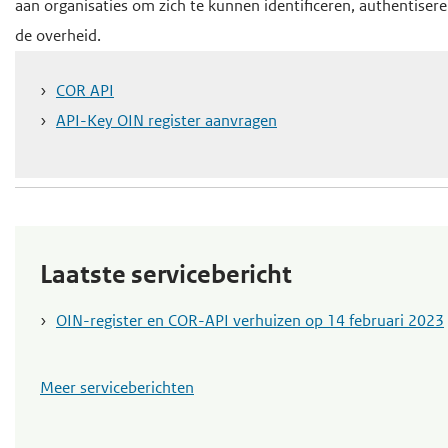
o
aan organisaties om zich te kunnen identificeren, authentisere
d
d
f
de overheid.
e
e
d
i
h
i
COR API
n
o
n
API-Key OIN register aanvragen
h
h
o
o
o
f
u
u
d
d
d
n
g
a
Laatste servicebericht
a
v
OIN-register en COR-API verhuizen op 14 februari 2023
a
i
n
g
a
Meer serviceberichten
t
i