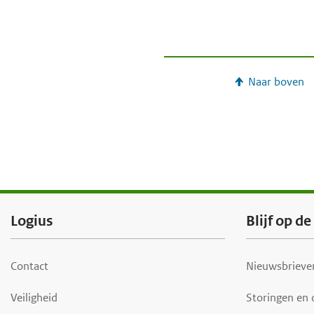
e
g
a
a
Naar boven
n
F
Logius
Blijf op d
o
o
Contact
Nieuwsbrieven
t
Veiligheid
Storingen en
e