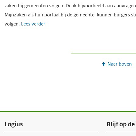
zaken bij gemeenten volgen. Denk bijvoorbeeld aan aanvragen 
e
MijnZaken als hun portaal bij de gemeente, kunnen burgers str
g
volgen.
Lees verder
a
a
n
Naar boven
F
Logius
Blijf op d
o