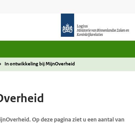
Logius
Ministerie van Binnenlandse Zaken en
Koninkrijksrelaties
In ontwikkeling bij MijnOverheid
nOverheid
jnOverheid. Op deze pagina ziet u een aantal van