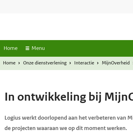
S
T
O
O
o
k
v
v
p
i
e
e
M
p
r
r
e
l
n
s
s
u
Home
Menu
i
l
l
n
a
a
Home
Onze dienstverlening
Interactie
MijnOverheid
k
a
a
s
n
n
e
e
In ontwikkeling bij Mij
n
n
n
n
a
a
H
Logius werkt doorlopend aan het verbeteren van Mi
a
a
o
de projecten waaraan we op dit moment werken.
r
r