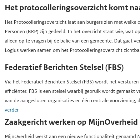
o
Het protocolleringsoverzicht komt n
d
d
f
e
e
d
Het Protocolleringsoverzicht laat aan burgers zien met welke 
i
h
i
Personen (BRP) zijn gedeeld
. In het overzicht staat wie, wat 
n
o
n
alleen op te vragen bij de balie van een gemeente. Dat gaat ve
h
h
o
Logius werken samen om het Protocolleringsoverzicht zichtba
o
o
f
u
u
d
Federatief Berichten Stelsel (FBS)
d
d
n
Via het Federatief Berichten Stelsel (FBS) wordt het verstur
g
a
efficiënter. FBS is een stelsel waarbij gebruik wordt gemaakt 
a
v
van de aangesloten organisaties en één centrale voorziening
a
i
verder
n
g
a
Zaakgericht werken op MijnOverheid
t
MijnOverheid werkt aan een nieuwe functionaliteit genaamd 
i