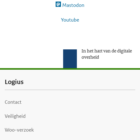
Mastodon
Youtube
In het hart van de digitale
overheid
F
Logius
o
o
Contact
t
Veiligheid
e
r
Woo-verzoek