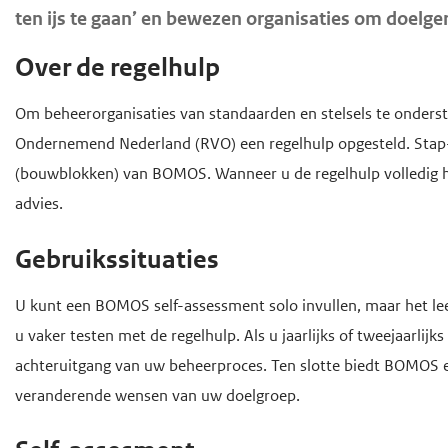
o
ten ijs te gaan’ en bewezen organisaties om doelger
d
d
f
e
e
d
Over de regelhulp
i
h
i
n
o
n
Om beheerorganisaties van standaarden en stelsels te onders
h
h
o
Ondernemend Nederland (RVO) een regelhulp opgesteld. Stap
o
o
f
(bouwblokken) van BOMOS. Wanneer u de regelhulp volledig h
u
u
d
advies.
d
d
n
Gebruikssituaties
g
a
a
v
U kunt een BOMOS self-assessment solo invullen, maar het le
a
i
u vaker testen met de regelhulp. Als u jaarlijks of tweejaarlijks
n
g
achteruitgang van uw beheerproces. Ten slotte biedt BOMOS
a
veranderende wensen van uw doelgroep.
t
i