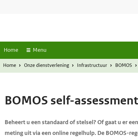
S
T
O
O
o
k
v
v
p
i
e
e
M
p
r
r
e
l
n
s
s
u
Home
Menu
i
l
l
n
a
a
Home
Onze dienstverlening
Infrastructuur
BOMOS
k
a
a
s
n
n
e
e
BOMOS self-assessmen
n
n
n
n
a
a
H
Beheert u een standaard of stelsel? Of gaat u er 
a
a
o
meting uit via een online regelhulp. De BOMOS-reg
r
r