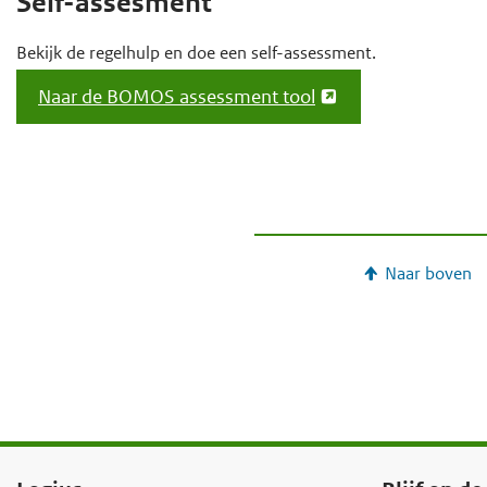
Self-assesment
e
Bekijk de regelhulp en doe een self-assessment.
g
a
Naar de BOMOS assessment tool
a
n
Naar boven