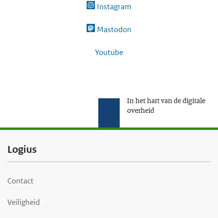
Instagram
e
g
Mastodon
a
Youtube
a
n
In het hart van de digitale
overheid
F
Logius
o
o
Contact
t
Veiligheid
e