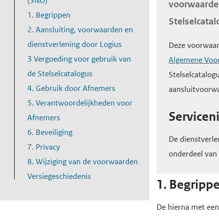
o
(SNO)
voorwaarden
e
t
d
d
f
1. Begrippen
Stelselcata
n
o
e
e
d
2. Aansluiting, voorwaarden en
t
m
i
h
i
dienstverlening door Logius
Deze voorwaar
i
a
n
o
n
3 Vergoeding voor gebruik van
Algemene Voo
n
i
h
h
o
de Stelselcatalogus
Stelselcatalo
d
n
o
o
f
4. Gebruik door Afnemers
aansluitvoorw
e
u
c
u
d
5. Verantwoordelijkheden voor
d
x
o
d
n
Service
Afnemers
n
g
a
6. Beveiliging
De dienstverle
t
a
v
7. Privacy
onderdeel van 
e
a
i
8. Wijziging van de voorwaarden
n
n
g
Versiegeschiedenis
1. Begripp
t
a
t
De hierna met een
i