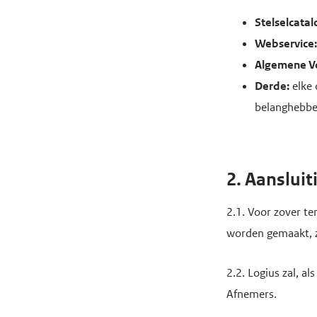
e
Stelselcata
g
Webservice
a
Algemene V
a
Derde:
elke 
n
belanghebbe
2. Aanslui
2.1. Voor zover t
worden gemaakt, z
2.2. Logius zal, 
Afnemers.