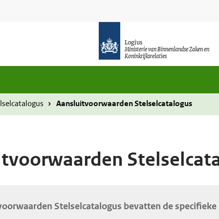
Logius
Ministerie van Binnenlandse Zaken en
Koninkrijksrelaties
lselcatalogus
Aansluitvoorwaarden Stelselcatalogus
itvoorwaarden Stelselcat
voorwaarden Stelselcatalogus bevatten de specifieke