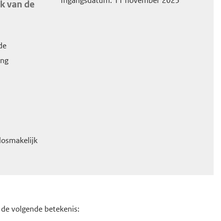
Ingangsdatum: 11 november 2025
ik van de
de
ing
nlosmakelijk
de volgende betekenis: