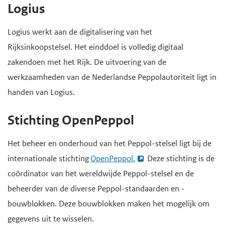
H
Logius
d
d
o
e
e
o
Logius werkt aan de digitalisering van het
i
h
f
Rijksinkoopstelsel. Het einddoel is volledig digitaal
n
o
d
zakendoen met het Rijk. De uitvoering van de
h
o
i
werkzaamheden van de Nederlandse Peppolautoriteit ligt in
o
f
n
handen van Logius.
u
d
h
d
n
Stichting OpenPeppol
o
g
a
u
Het beheer en onderhoud van het Peppol-stelsel ligt bij de
a
v
d
internationale stichting
OpenPeppol.
Deze stichting is de
a
i
coördinator van het wereldwijde Peppol-stelsel en de
n
g
beheerder van de diverse Peppol-standaarden en -
a
bouwblokken. Deze bouwblokken maken het mogelijk om
t
gegevens uit te wisselen.
i