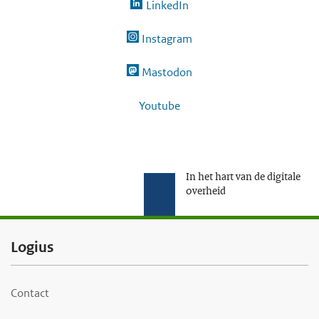
LinkedIn
Instagram
Mastodon
Youtube
In het hart van de digitale
overheid
F
Logius
o
o
Contact
t