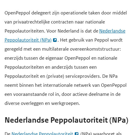
e
OpenPeppol delegeert zijn operationele taken door middel
g
van privaatrechtelijke contracten naar nationale
a
Peppolautoriteiten. Voor Nederland is dat de
Nederlandse
a
Peppolautoriteit (NPa)
. Het gebruik van Peppol wordt
n
geregeld met een multilaterale overeenkomststructuur:
enerzijds tussen de eigenaar OpenPeppol en nationale
Peppolautoriteiten en anderzijds tussen een
Peppolautoriteit en (private) serviceproviders. De NPa
neemt binnen het internationale netwerk van OpenPeppol
een vooraanstaande rol in, door actieve deelname in de
diverse overleggen en werkgroepen.
Nederlandse Peppolautoriteit (NPa)
De
Nederlandse Peppolautoriteit
(NPa) waarborgt als