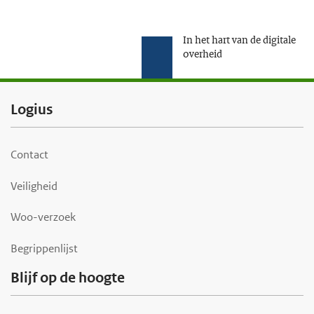
In het hart van de digitale
overheid
F
Logius
o
o
Contact
t
Veiligheid
e
r
Woo-verzoek
Begrippenlijst
Blijf op de hoogte