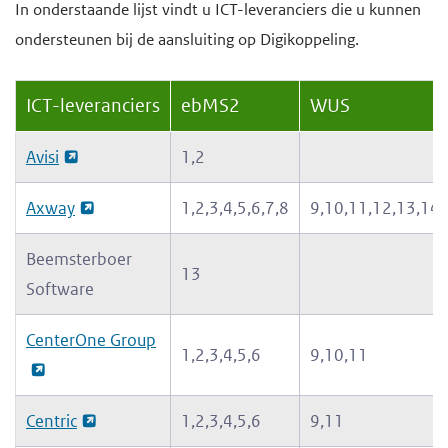
H
In onderstaande lijst vindt u ICT-leveranciers die u kunnen
d
d
o
ondersteunen bij de aansluiting op Digikoppeling.
e
e
o
i
h
f
ICT-leveranciers
ebMS2
WUS
n
o
d
h
o
i
Avisi
1,2
o
f
n
u
d
h
Axway
1,2,3,4,5,6,7,8
9,10,11,12,13,14
d
n
o
Beemsterboer
g
a
u
13
Software
a
v
d
a
i
CenterOne Group
n
g
1,2,3,4,5,6
9,10,11
a
t
Centric
1,2,3,4,5,6
9,11
i