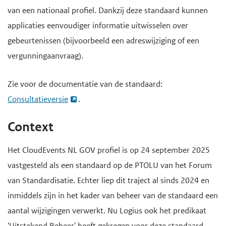
van een nationaal profiel. Dankzij deze standaard kunnen
e
applicaties eenvoudiger informatie uitwisselen over
g
gebeurtenissen (bijvoorbeeld een adreswijziging of een
a
vergunningaanvraag).
a
n
Zie voor de documentatie van de standaard:
Consultatieversie
.
Context
Het CloudEvents NL GOV profiel is op 24 september 2025
vastgesteld als een standaard op de PTOLU van het Forum
van Standardisatie. Echter liep dit traject al sinds 2024 en
inmiddels zijn in het kader van beheer van de standaard een
aantal wijzigingen verwerkt. Nu Logius ook het predikaat
'Uitstekend Beheer' heeft gekregen voor deze standaard,