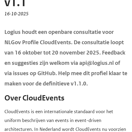
v1.1
d
d
16-10-2025
e
e
i
h
H
Logius houdt een openbare consultatie voor
n
o
o
NLGov Profile CloudEvents. De consultatie loopt
h
o
o
o
f
van 16 oktober tot 20 november 2025. Feedback
f
u
d
en suggesties zijn welkom via api@logius.nl of
d
d
n
i
via issues op GitHub. Help mee dit profiel klaar te
g
a
n
maken voor de definitieve v1.1.0.
a
v
h
a
i
Over CloudEvents
o
n
g
u
CloudEvents is een internationale standaard voor het
a
d
uniform beschrijven van events in event-driven
t
architecturen. In Nederland wordt CloudEvents nu voorzien
i