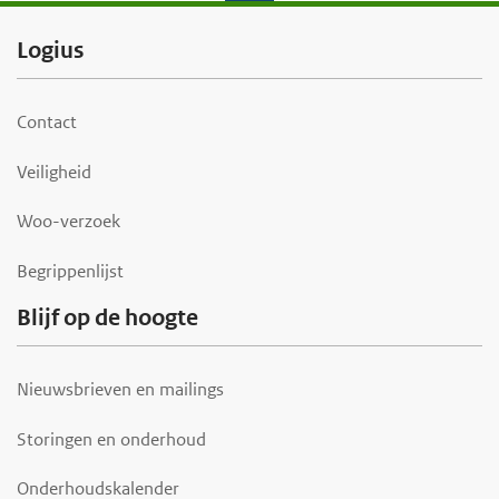
F
Logius
o
o
Contact
t
Veiligheid
e
r
Woo-verzoek
Begrippenlijst
Blijf op de hoogte
Nieuwsbrieven en mailings
Storingen en onderhoud
Onderhoudskalender