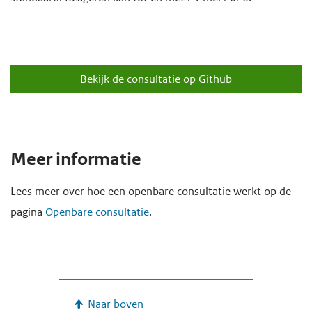
d
e
g
a
Bekijk de consultatie op Github
a
n
Meer informatie
Lees meer over hoe een openbare consultatie werkt op de
pagina
Openbare consultatie
.
Naar boven