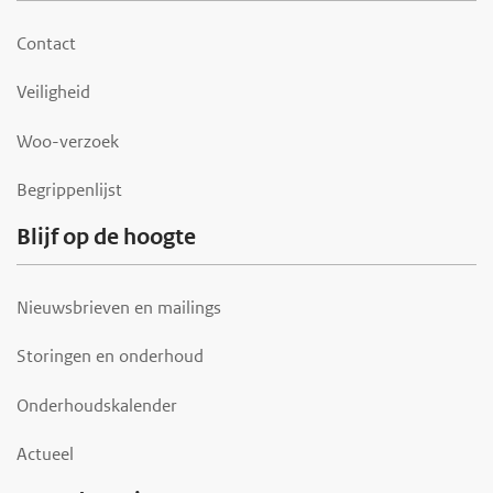
o
o
Contact
t
Veiligheid
e
r
Woo-verzoek
Begrippenlijst
Blijf op de hoogte
Nieuwsbrieven en mailings
Storingen en onderhoud
Onderhoudskalender
Actueel