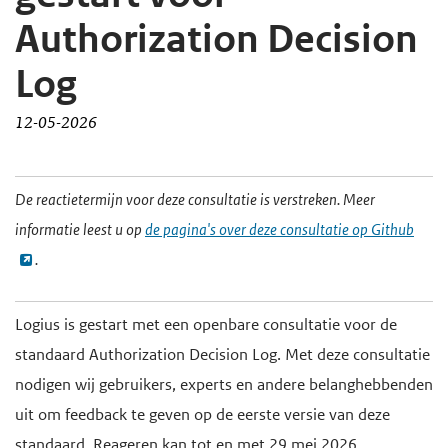
d
d
Authorization Decision
e
e
Log
i
h
n
o
12-05-2026
h
o
o
f
H
De reactietermijn voor deze consultatie is verstreken. Meer
u
d
o
informatie leest u op
de pagina's over deze consultatie op Github
d
n
o
.
f
g
a
d
a
v
i
a
i
Logius is gestart met een openbare consultatie voor de
n
n
g
standaard Authorization Decision Log. Met deze consultatie
h
a
nodigen wij gebruikers, experts en andere belanghebbenden
o
t
uit om feedback te geven op de eerste versie van deze
u
i
standaard. Reageren kan tot en met 29 mei 2026.