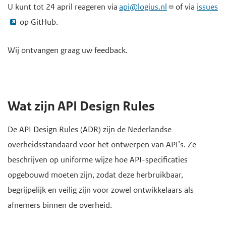
U kunt tot 24 april reageren via
api@logius.nl
of via
issues
e
op GitHub.
g
a
Wij ontvangen graag uw feedback.
a
n
Wat zijn API Design Rules
De API Design Rules (ADR) zijn de Nederlandse
overheidsstandaard voor het ontwerpen van API’s. Ze
beschrijven op uniforme wijze hoe API-specificaties
opgebouwd moeten zijn, zodat deze herbruikbaar,
begrijpelijk en veilig zijn voor zowel ontwikkelaars als
afnemers binnen de overheid.