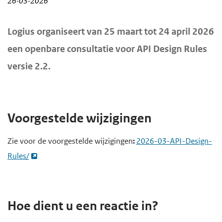
26-03-2026
d
d
e
e
H
Logius organiseert van 25 maart tot 24 april 2026
i
h
o
een openbare consultatie voor API Design Rules
o
n
o
versie 2.2.
f
h
o
d
o
f
i
u
d
n
d
n
Voorgestelde wijzigingen
h
g
a
Zie voor de voorgestelde wijzigingen
:
2026-03-API-Design-
o
a
v
Rules/
u
a
i
d
n
g
a
Hoe dient u een reactie in?
t
i