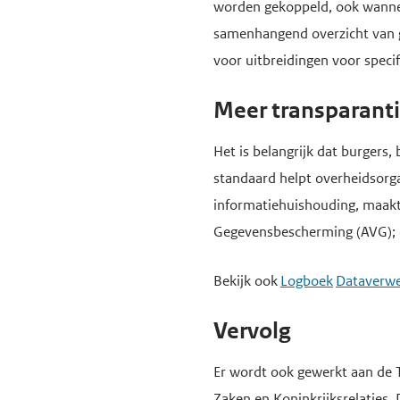
worden gekoppeld, ook wannee
e
samenhangend overzicht van g
g
voor uitbreidingen voor speci
a
a
Meer transparanti
n
Het is belangrijk dat burger
standaard helpt overheidsorg
informatiehuishouding, maak
Gegevensbescherming (AVG); d
Bekijk ook
Logboek
Dataverwe
Vervolg
Er wordt ook gewerkt aan de 
Zaken en Koninkrijksrelaties.