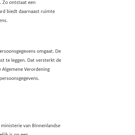
. Zo ontstaat een
rd biedt daarnaast ruimte
ens.
 persoonsgegevens omgaat. De
t te leggen. Dat versterkt de
de Algemene Verordening
 persoonsgegevens.
 ministerie van Binnenlandse
lijk is op een