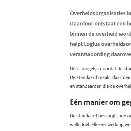
d
d
H
Overheidsorganisaties 
e
e
o
Daardoor ontstaat een 
i
h
o
n
o
binnen de overheid word
f
h
o
helpt Logius overheidso
d
o
f
i
verantwoording daarove
u
d
n
d
n
Dit is mogelijk doordat de st
h
g
a
De standaard maakt daarmee de
o
a
v
en standaarden die de overhei
u
a
i
d
Eén manier om ge
n
g
a
De standaard beschrijft hoe 
t
welk doel. Elke verwerking wo
i