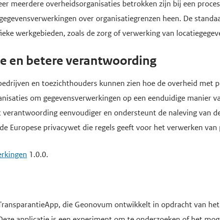
r meerdere overheidsorganisaties betrokken zijn bij een proces
egevensverwerkingen over organisatiegrenzen heen. De standaa
fieke werkgebieden, zoals de zorg of verwerking van locatiegegev
e en betere verantwoording
s, bedrijven en toezichthouders kunnen zien hoe de overheid met
anisaties om gegevensverwerkingen op een eenduidige manier vas
t verantwoording eenvoudiger en ondersteunt de naleving van 
e Europese privacywet die regels geeft voor het verwerken van
rkingen
1.0.0.
TransparantieApp, die Geonovum ontwikkelt in opdracht van het
 Deze applicatie is een experiment om te onderzoeken of het moge