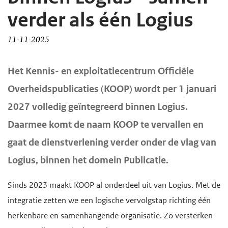
d
d
verder als één Logius
e
e
11-11-2025
i
h
n
o
H
Het Kennis- en exploitatiecentrum Officiële
h
o
o
o
f
Overheidspublicaties (KOOP) wordt per 1 januari
o
u
d
2027 volledig geïntegreerd binnen Logius.
f
d
n
Daarmee komt de naam KOOP te vervallen en
d
g
a
i
gaat de dienstverlening verder onder de vlag van
a
v
n
Logius, binnen het domein Publicatie.
a
i
h
n
g
o
Sinds 2023 maakt KOOP al onderdeel uit van Logius. Met de
a
u
integratie zetten we een logische vervolgstap richting één
t
d
herkenbare en samenhangende organisatie. Zo versterken
i