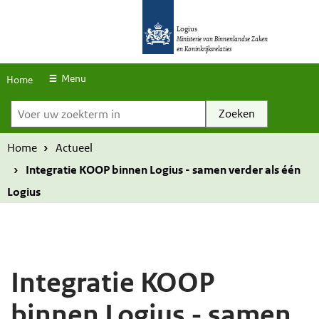
S
O
O
k
Logius
v
v
Ministerie van Binnenlandse Zaken
en Koninkrijksrelaties
i
e
e
p
r
r
Menu
Home
l
Voer uw zoekterm in
s
s
i
l
l
n
a
a
Home
Actueel
k
a
a
Integratie KOOP binnen Logius - samen verder als één
s
n
n
Logius
e
e
n
n
n
n
a
a
Integratie KOOP
a
a
binnen Logius - samen
r
r