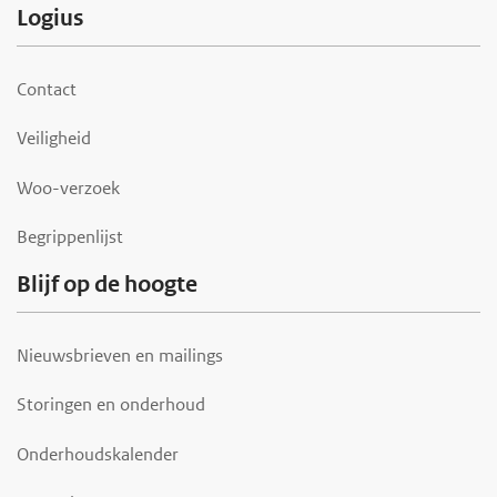
F
Logius
o
o
Contact
t
Veiligheid
e
r
Woo-verzoek
Begrippenlijst
Blijf op de hoogte
Nieuwsbrieven en mailings
Storingen en onderhoud
Onderhoudskalender