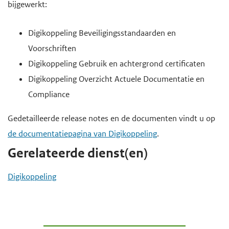
bijgewerkt:
d
e
g
Digikoppeling Beveiligingsstandaarden en
a
Voorschriften
a
Digikoppeling Gebruik en achtergrond certificaten
n
Digikoppeling Overzicht Actuele Documentatie en
Compliance
Gedetailleerde release notes en de documenten vindt u op
de documentatiepagina van Digikoppeling
.
Gerelateerde dienst(en)
Digikoppeling