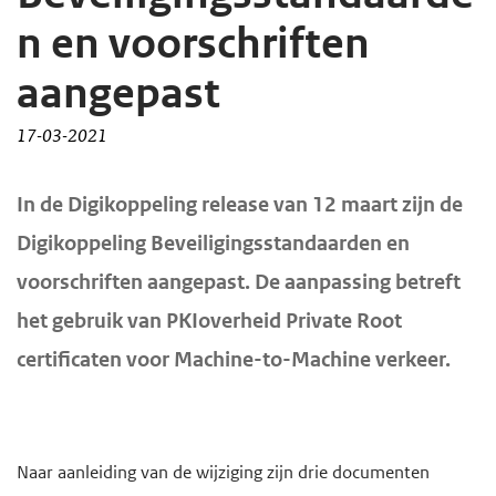
d
d
n en voorschriften
e
e
aangepast
i
h
n
o
17-03-2021
h
o
o
f
H
In de Digikoppeling release van 12 maart zijn de
u
d
o
Digikoppeling Beveiligingsstandaarden en
d
n
o
voorschriften aangepast. De aanpassing betreft
f
g
a
het gebruik van PKIoverheid Private Root
d
a
v
i
a
i
certificaten voor Machine-to-Machine verkeer.
n
n
g
h
a
o
t
Naar aanleiding van de wijziging zijn drie documenten
u
i