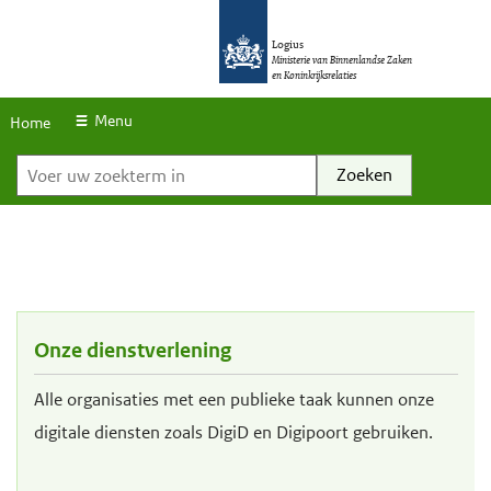
S
O
O
k
Logius
v
v
Ministerie van Binnenlandse Zaken
en Koninkrijksrelaties
i
e
e
p
r
r
Menu
Home
l
Voer uw zoekterm in
s
s
i
l
l
n
a
a
k
a
a
s
n
n
e
e
Onze dienstverlening
n
n
n
n
Alle organisaties met een publieke taak kunnen onze
a
a
digitale diensten zoals DigiD en Digipoort gebruiken.
a
a
r
r