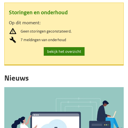
e
Storingen en onderhoud
g
Op dit moment:
a
Geen storingen geconstateerd.
a
7 meldingen van onderhoud
n
v
bekijk het overzicht
o
H
o
H
Nieuws
r
o
o
s
o
o
t
f
o
f
d
r
i
d
i
n