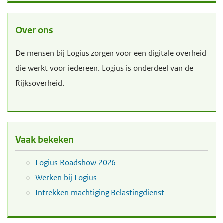
d
d
e
e
Over ons
i
h
De mensen bij Logius zorgen voor een digitale overheid
n
o
die werkt voor iedereen. Logius is onderdeel van de
h
o
Rijksoverheid.
o
f
u
d
d
n
g
a
Vaak bekeken
a
v
a
i
Logius Roadshow 2026
n
g
Werken bij Logius
a
Intrekken machtiging Belastingdienst
t
i