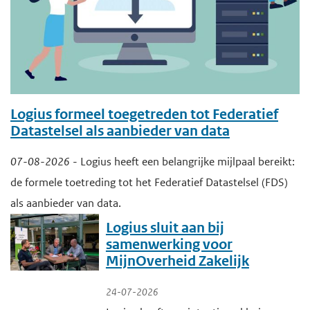
n
i
h
g
o
n
e
u
n
h
d
e
o
n
Logius formeel toegetreden tot Federatief
o
Datastelsel als aanbieder van data
u
n
07-08-2026
- Logius heeft een belangrijke mijlpaal bereikt:
d
d
de formele toetreding tot het Federatief Datastelsel (FDS)
e
als aanbieder van data.
r
Logius sluit aan bij
h
samenwerking voor
o
MijnOverheid Zakelijk
u
d
24-07-2026